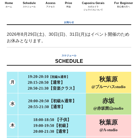
Home
Schedule
Access
Price
Capoeira Gerais
For Beginner
ホーム
スケジュール
アクセス
料金
カポエイラ
初心者の方へ
ジェライスについて
お知らせ
2026年8月29日(土)、30日(日)、31日(月)はイベント開催のため
お休みとなります。
スケジュール
SCHEDULE
19:20-20:10
【初級&通常】
秋葉原
月
20:15-20:50【通常】
@ブルーハスstudio
20:50-21:30【音楽クラス】
赤坂
20:00-20:50【初級&通常】
水
20:55-21:30【通常】
@赤坂茜山studio
18:00-18:50
【子供】
秋葉原
木
19:00-19:50【初級】
@A-studio
20:00-21:30【通常】