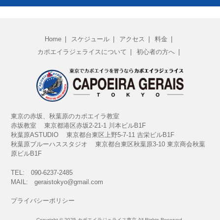
▶︎東京で子供の習い事を探している親御さんへ。カポエイ
ラで身につく『リズム感』と『礼儀』
▶︎私の見たリアルなカンドンブレの催事
Home
スケジュール
アクセス
料金
▶︎相手の蹴りを引き出すために避ける必要はあるの？
カポエイラジェライスについて
初心者の方へ
▶︎ジムに飽きた人へ。カポエイラがダイエットやボディメ
イクに最適な3つの理由
▶︎【初心者必見】カポエイラの体験レッスン、当日の服装
と持ち物は？
▶︎ビゾウロの歴史が教える初心者向けカポエイラ解説
東京の赤坂、秋葉原のカポエイラ教室
▶︎ワークショップ・ホーダイベントを開催
赤坂教室 東京都港区赤坂2-21-1 川本ビルB1F
▶︎格闘技が苦手だからこそカポエイラ
秋葉原ASTUDIO 東京都台東区上野5-7-11 吉栄ビルB1F
秋葉原ブルーハススタジオ 東京都台東区秋葉原3-10 東京商会秋葉
▶︎カポエイラは運動神経がなくてもできる？
原ビルB1F
▶︎モーグルとカポエイラの共通点
TEL: 090-6237-2485
▶︎カポエイラの練習はきつい？
MAIL: geraistokyo@gmail.com
▶︎カポエイラの歴史、アイデンテティの複雑さ
プライバシーポリシー
▶︎新年のご挨拶 2026
▶︎生体力学的にみたカポエイラの動き
Copyright ©️ 2025 カポエイラジェライス東京 All Rights Reserved.